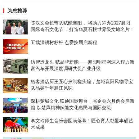
为您推荐
陈汉文会长带队赋能襄阳， 将助力筹办2027襄阳·
国际奇石文化节 ，打造华夏石根世界级文旅名片！
五载深耕树标杆 点爱换届启新程
访智造龙头 赋品牌新能——襄阳明星网深入程力新
富汽车开展深度调研共促产业升级
栖客酒店厨王匠心烹制槎头鳊，楚域襄阳风物寻宝
队品鉴千年襄江风味
深耕楚域文化 联通国际舞台｜省企会六月例会启新
篇 以楚风精神赋能文化惠民与国际交流
李文玲师生音乐会圆满落幕！匠心育人彰显丰硕艺
术成果