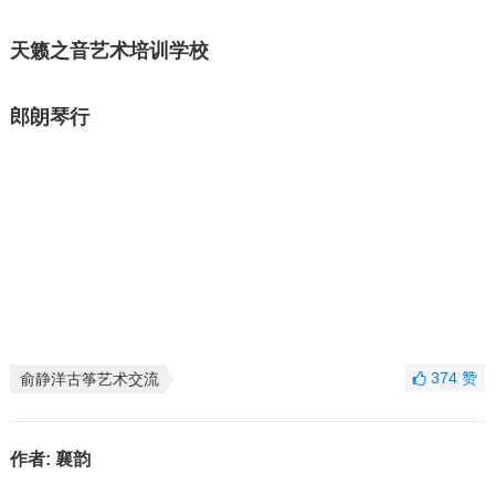
天籁之音艺术培训学校
郎朗琴行
374
赞
俞静洋古筝艺术交流
作者:
襄韵