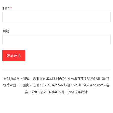
邮箱
*
网站
襄阳明星网
- 地址：襄阳市襄城区胜利街225号南山青林小镇1幢1层3室(博
物馆对面，门面房)- 电话：15571098559- 邮箱：921107960@qq.com - 备
案：鄂ICP备2026014077号 -
万笛传媒设计