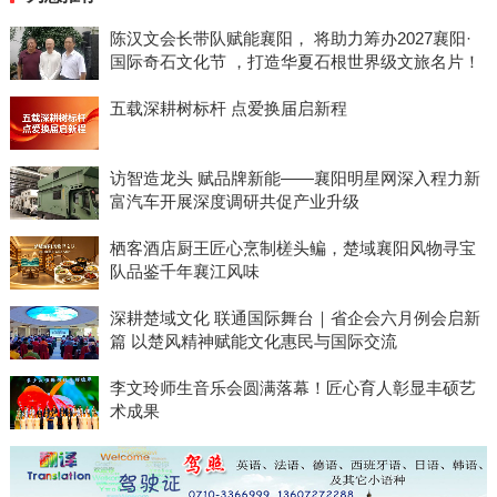
陈汉文会长带队赋能襄阳， 将助力筹办2027襄阳·
国际奇石文化节 ，打造华夏石根世界级文旅名片！
五载深耕树标杆 点爱换届启新程
访智造龙头 赋品牌新能——襄阳明星网深入程力新
富汽车开展深度调研共促产业升级
栖客酒店厨王匠心烹制槎头鳊，楚域襄阳风物寻宝
队品鉴千年襄江风味
深耕楚域文化 联通国际舞台｜省企会六月例会启新
篇 以楚风精神赋能文化惠民与国际交流
李文玲师生音乐会圆满落幕！匠心育人彰显丰硕艺
术成果