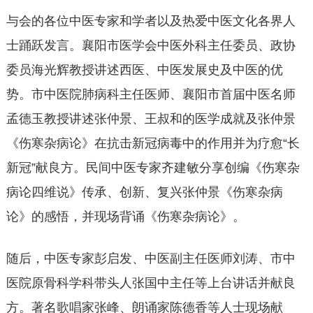
与会的各位中医专家和学者以及热爱中医文化各界人
士踊跃发言。襄阳市医学会中医外科主任委员、政协
委员海光辉教授讲述西医、中医发展史及中医的优
势。市中医院肺病科主任医师、襄阳市首届中医名师
孟德玉教授讲述张仲景、王叔和的医学成就及张仲景
《伤寒杂病论》在抗击新冠病毒中的作用并为疗愈“长
新冠”献良方。民间中医专家齐建敏分享创编《伤寒杂
病论四维说》传承、创新、复兴张仲景《伤寒杂病
论》的感悟，并现场背诵《伤寒杂病论》。
随后，中医专家彭启发、中医副主任医师刘涛、市中
医院原骨科学科带头人张国中主任等上台讲话并献良
方。著名歌唱家张峰、朗诵家陈德香等人士现场献