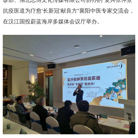
诊部、湖北志博文化传媒有限公司协办的“复兴张仲景
抗疫医道为疗愈‘长新冠’献良方”襄阳中医专家交流会，
在汉江国投蔚蓝海岸多媒体会议厅举办。