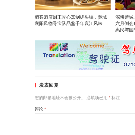
栖客酒店厨王匠心烹制槎头鳊，楚域
深耕楚域
襄阳风物寻宝队品鉴千年襄江风味
六月例会
惠民与国
发表回复
您的邮箱地址不会被公开。
必填项已用
*
标注
评论
*