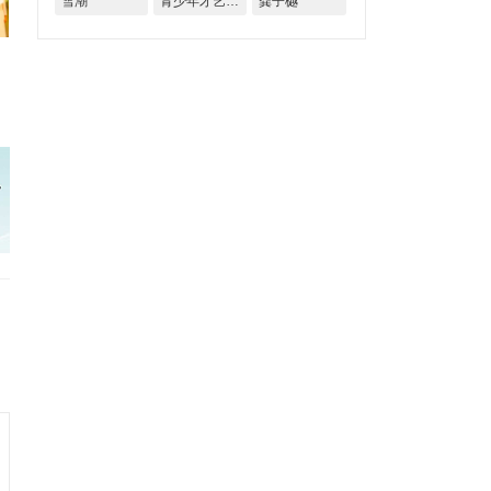
雪潮
青少年才艺大赛
龚子樾