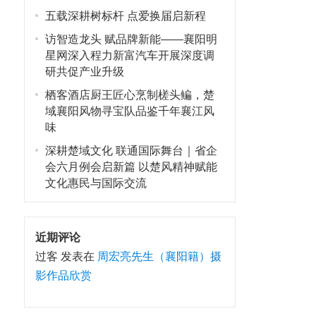
五载深耕树标杆 点爱换届启新程
访智造龙头 赋品牌新能——襄阳明
星网深入程力新富汽车开展深度调
研共促产业升级
栖客酒店厨王匠心烹制槎头鳊，楚
域襄阳风物寻宝队品鉴千年襄江风
味
深耕楚域文化 联通国际舞台｜省企
会六月例会启新篇 以楚风精神赋能
文化惠民与国际交流
近期评论
过客
发表在
周宏亮先生（襄阳籍）摄
影作品欣赏