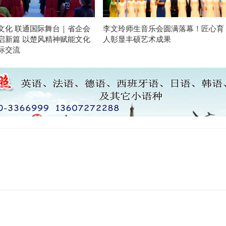
文化 联通国际舞台｜省企会
李文玲师生音乐会圆满落幕！匠心育
启新篇 以楚风精神赋能文化
人彰显丰硕艺术成果
际交流