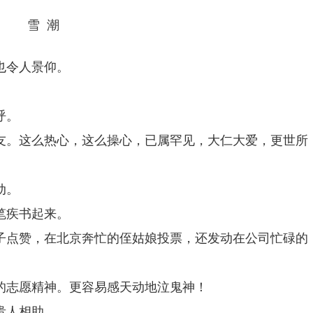
雪 潮
也令人景仰。
呼。
友。这么热心，这么操心，已属罕见，大仁大爱，更世所
动。
笔疾书起来。
子点赞，在北京奔忙的侄姑娘投票，还发动在公司忙碌的
的志愿精神。更容易感天动地泣鬼神！
贵人相助。