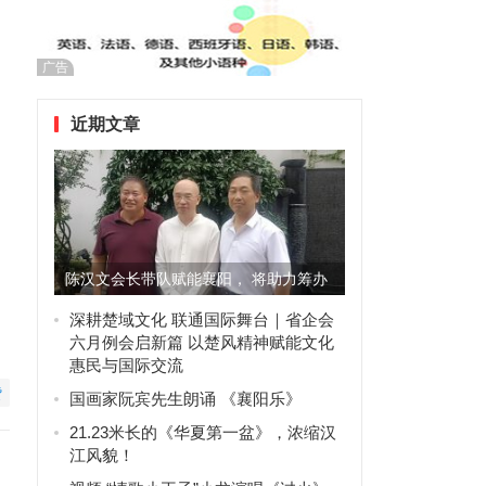
广告
近期文章
陈汉文会长带队赋能襄阳， 将助力筹办
2027襄阳·国际奇石文...
深耕楚域文化 联通国际舞台｜省企会
六月例会启新篇 以楚风精神赋能文化
惠民与国际交流
赞
国画家阮宾先生朗诵 《襄阳乐》
21.23米长的《华夏第一盆》，浓缩汉
江风貌！