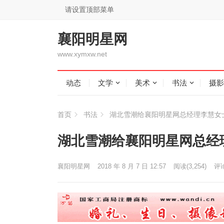
请设置顶部菜单
襄阳明星网
www.xymxw.net
动态
文学
美术
书法
摄影
首页
书法
湖北雪潮给襄阳明星网总经理李慧女
湖北雪潮给襄阳明星网总经
襄阳明星网
2018 年 8 月 7 日 12:57
阅读
(3,254)
评论