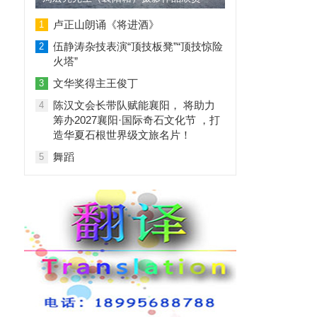
卢正山朗诵《将进酒》
1
伍静涛杂技表演“顶技板凳”“顶技惊险
2
火塔”
文华奖得主王俊丁
3
陈汉文会长带队赋能襄阳， 将助力
4
筹办2027襄阳·国际奇石文化节 ，打
造华夏石根世界级文旅名片！
舞蹈
5