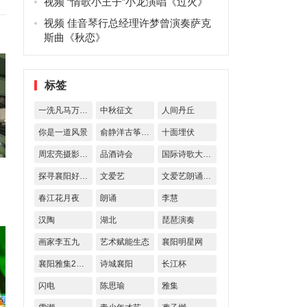
视频 “情歌小王子”小龙演唱《过火》
视频 佳音琴行总经理许梦曾演奏萨克
斯曲《秋恋》
标签
一洗凡马万古空
中秋征文
人间丹丘
你是一道风景
俞静洋古筝艺术交流
十面埋伏
周宏亮摄影作品
品酒诗会
国际诗歌大奖赛
探寻襄阳好风物
文爱艺
文爱艺朗诵诗歌
春江花月夜
朗诵
李慧
汉陶
湖北
琵琶演奏
画家李五九
艺术赋能生态
襄阳明星网
襄阳雅集23期
诗城襄阳
长江杯
闪电
陈思瑜
雅集