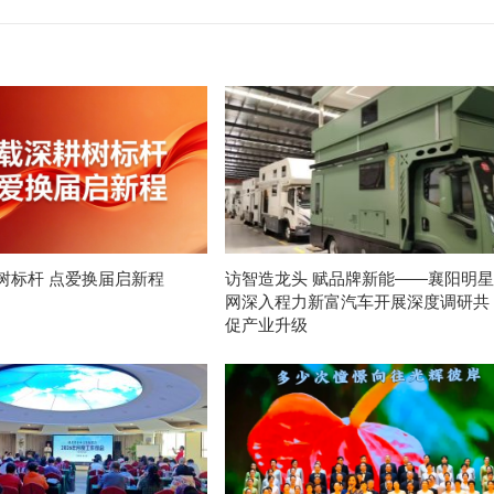
树标杆 点爱换届启新程
访智造龙头 赋品牌新能——襄阳明星
网深入程力新富汽车开展深度调研共
促产业升级