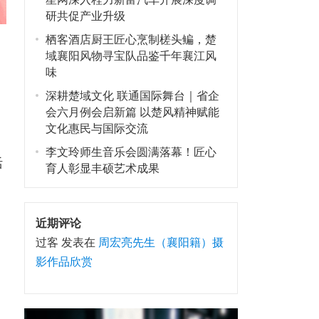
研共促产业升级
栖客酒店厨王匠心烹制槎头鳊，楚
域襄阳风物寻宝队品鉴千年襄江风
味
深耕楚域文化 联通国际舞台｜省企
会六月例会启新篇 以楚风精神赋能
文化惠民与国际交流
李文玲师生音乐会圆满落幕！匠心
活
育人彰显丰硕艺术成果
近期评论
过客
发表在
周宏亮先生（襄阳籍）摄
影作品欣赏