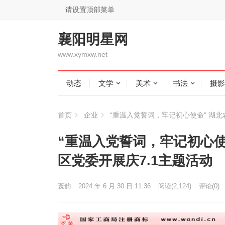
请设置顶部菜单
襄阳明星网
www.xymxw.net
动态
文学
美术
书法
摄影
首页
企业
“重温入党誓词，牢记初心使命” 湖
“重温入党誓词，牢记初心使
区党委开展庆7.1主题活动
襄韵
2024 年 6 月 30 日 11:36
阅读
(2,124)
评论(0)