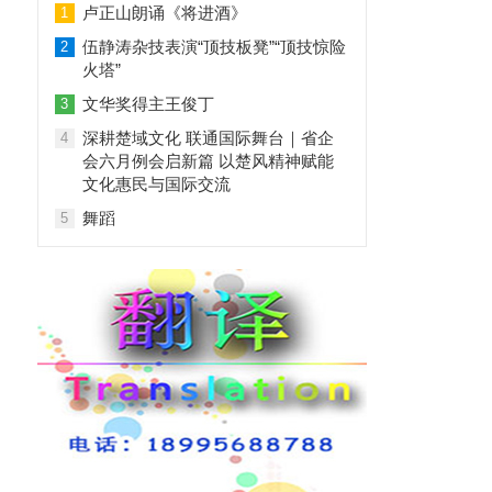
卢正山朗诵《将进酒》
1
伍静涛杂技表演“顶技板凳”“顶技惊险
2
火塔”
文华奖得主王俊丁
3
深耕楚域文化 联通国际舞台｜省企
4
会六月例会启新篇 以楚风精神赋能
文化惠民与国际交流
舞蹈
5