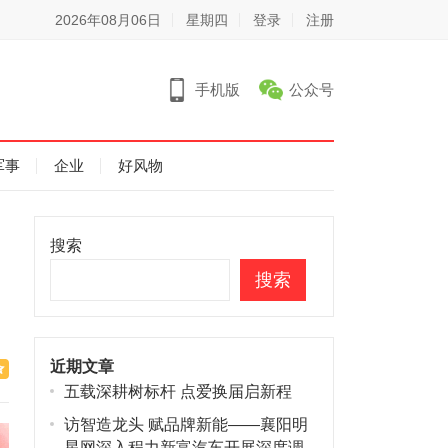
2026年08月06日
星期四
登录
注册
手机版
公众号
军事
企业
好风物
搜索
搜索
近期文章
五载深耕树标杆 点爱换届启新程
访智造龙头 赋品牌新能——襄阳明
星网深入程力新富汽车开展深度调