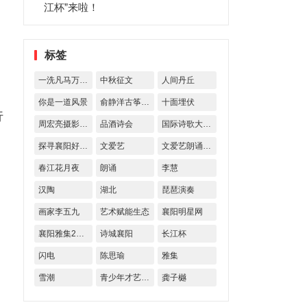
江杯”来啦！
标签
一洗凡马万古空
中秋征文
人间丹丘
你是一道风景
俞静洋古筝艺术交流
十面埋伏
行
周宏亮摄影作品
品酒诗会
国际诗歌大奖赛
探寻襄阳好风物
文爱艺
文爱艺朗诵诗歌
春江花月夜
朗诵
李慧
汉陶
湖北
琵琶演奏
画家李五九
艺术赋能生态
襄阳明星网
襄阳雅集23期
诗城襄阳
长江杯
闪电
陈思瑜
雅集
雪潮
青少年才艺大赛
龚子樾