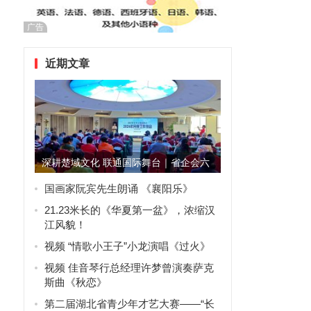
广告
近期文章
深耕楚域文化 联通国际舞台｜省企会六
月例会启新篇 以楚风精神...
国画家阮宾先生朗诵 《襄阳乐》
21.23米长的《华夏第一盆》，浓缩汉
江风貌！
视频 “情歌小王子”小龙演唱《过火》
视频 佳音琴行总经理许梦曾演奏萨克
斯曲《秋恋》
第二届湖北省青少年才艺大赛——“长