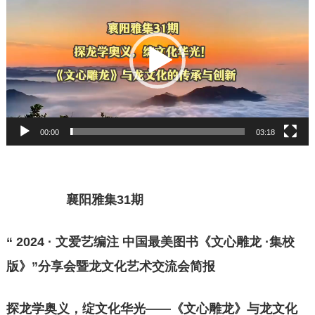
频
播
放
器
00:00
03:18
襄阳雅集31期
“ 2024 · 文爱艺编注 中国最美图书《文心雕龙 ·集校
版》”分享会暨龙文化艺术交流会简报
探龙学奥义，绽文化华光——《文心雕龙》与龙文化