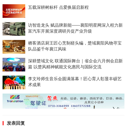
五载深耕树标杆 点爱换届启新程
访智造龙头 赋品牌新能——襄阳明星网深入程力新
富汽车开展深度调研共促产业升级
栖客酒店厨王匠心烹制槎头鳊，楚域襄阳风物寻宝
队品鉴千年襄江风味
深耕楚域文化 联通国际舞台｜省企会六月例会启新
篇 以楚风精神赋能文化惠民与国际交流
李文玲师生音乐会圆满落幕！匠心育人彰显丰硕艺
术成果
发表回复