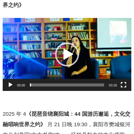
界之约》
视
频
播
放
器
00:00
03:26
2025 年 4
《琵琶音绕襄阳城：44 国游历邂逅，文化交
融唱响世界之约》
月 21 日晚 19:30，襄阳市樊城银河