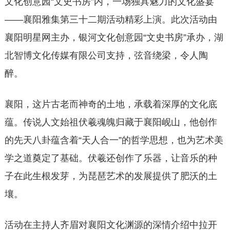
文化创意园“文史书房”内，一场独具魅力的文化盛宴
——襄阳雅集第三十二期活动精彩上演。此次活动由
襄阳明星网主办，银河文化创意园“文史书房”承办，湖
北智博文化传媒有限公司支持，弦音绕梁，令人陶
醉。
襄阳，这片古老而神奇的土地，承载着深厚的文化底
蕴。传说人文始祖伏羲魂魄归藏于襄阳岘山，他创作
的先天八卦蕴含着“天人合一”的哲学思想，也为艺术美
学之道奠定了基础。伏羲还创作了乐器，让音乐的种
子在此生根发芽，为琵琶艺术的发展提供了肥沃的土
壤。
活动在主持人齐眉对襄阳文化渊源的深情介绍中拉开