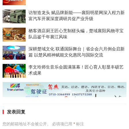
访智造龙头 赋品牌新能——襄阳明星网深入程力新
富汽车开展深度调研共促产业升级
栖客酒店厨王匠心烹制槎头鳊，楚域襄阳风物寻宝
队品鉴千年襄江风味
深耕楚域文化 联通国际舞台｜省企会六月例会启新
篇 以楚风精神赋能文化惠民与国际交流
李文玲师生音乐会圆满落幕！匠心育人彰显丰硕艺
术成果
发表回复
您的邮箱地址不会被公开。
必填项已用
*
标注