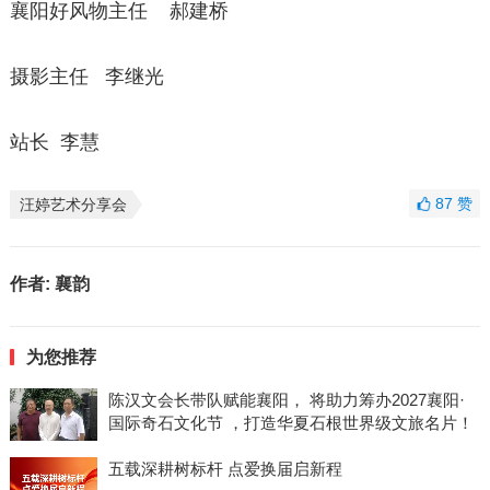
襄阳好风物主任 郝建桥
摄影主任 李继光
站长 李慧
87
赞
汪婷艺术分享会
作者:
襄韵
为您推荐
陈汉文会长带队赋能襄阳， 将助力筹办2027襄阳·
国际奇石文化节 ，打造华夏石根世界级文旅名片！
五载深耕树标杆 点爱换届启新程