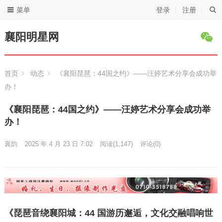
菜单
登录
注册
襄阳明星网
首页
动态
《襄阳琵琶：44国之约》——汪婷艺术分享会成功举
办！
《襄阳琵琶：44国之约》——汪婷艺术分享会成功举
办！
襄韵
2025 年 4 月 23 日 7:02
阅读
(1,147)
评论(0)
《琵琶音绕襄阳城：44 国游历邂逅，文化交融唱响世