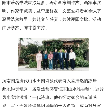
阳市著名书法家涂廷多、著名画家刘仲杰、画家李叔
明、作家李叔德，及李唐群友、文艺爱好者40余人齐
聚孟浩然故里，共赴文艺盛宴，共续襄阳文脉。活动
由张学杰、陈才霞主持。
涧南园是唐代山水田园诗派代表诗人孟浩然的故居，
此地钟灵毓秀，孟浩然曾盛赞“襄阳山水胜会稽”，这片
风水宝地滋养了一代诗魂。他心怀对家乡的赤诚感
恩，写下无数咏诵襄阳风物的千古名篇，成为对外宣