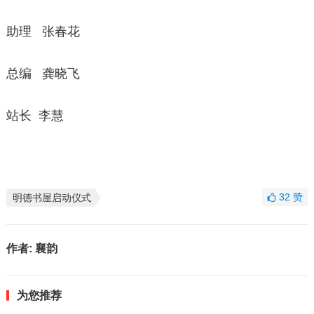
助理 张春花
总编 龚晓飞
站长 李慧
32
赞
明德书屋启动仪式
作者:
襄韵
为您推荐