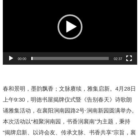
频
播
放
器
00:00
02:37
春和景明，墨韵飘香；文脉赓续，雅集启新。4月28日
上午9:30，明德书屋揭牌仪式暨《告别春天》诗歌朗
诵雅集活动，在襄阳涧南园路2号·涧南新园圆满举办。
本次活动以“相聚涧南园，书香润襄南”为主题，秉持
“揭牌启新、以诗会友、传承文脉、书香共享”宗旨，襄