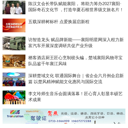
陈汉文会长带队赋能襄阳， 将助力筹办2027襄阳·
国际奇石文化节 ，打造华夏石根世界级文旅名片！
五载深耕树标杆 点爱换届启新程
访智造龙头 赋品牌新能——襄阳明星网深入程力新
富汽车开展深度调研共促产业升级
栖客酒店厨王匠心烹制槎头鳊，楚域襄阳风物寻宝
队品鉴千年襄江风味
深耕楚域文化 联通国际舞台｜省企会六月例会启新
篇 以楚风精神赋能文化惠民与国际交流
李文玲师生音乐会圆满落幕！匠心育人彰显丰硕艺
术成果