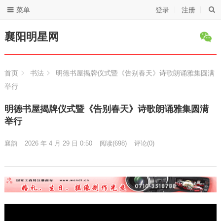
菜单
登录
注册
襄阳明星网
首页
书法
明德书屋揭牌仪式暨《告别春天》诗歌朗诵雅集圆满
举行
明德书屋揭牌仪式暨《告别春天》诗歌朗诵雅集圆满
举行
襄韵
2026 年 4 月 29 日 0:50
阅读
(698)
评论(0)
视