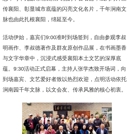
传襄阳、彰显城市底蕴的闪亮文化名片，千年涧南文
脉也由此扎根襄阳，绵延至今。
活动伊始，嘉宾们9:00准时到场签到，自由参观李叔
明画作、李叔德著作及群友原创作品展，在书画墨香
与文字华章中，沉浸式感受襄阳本土文艺的深厚底
蕴。9:30活动正式启幕，主持人张学杰致开场词，向
到场嘉宾、文艺爱好者致以热烈欢迎，点明活动依托
涧南园千年文脉，以文会友、传承风雅的核心初衷。