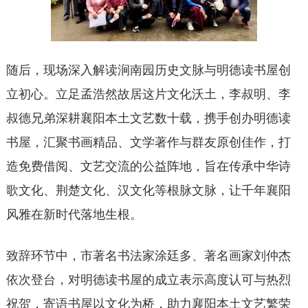
随后，现场深入解读涧南园历史文脉与明德读书屋创
立初心。立足孟浩然故居这片文化沃土，李叔明、李
叔德兄弟深耕襄阳本土文艺数十载，携手创办明德读
书屋，汇聚书画精品、文学著作与群友原创佳作，打
造免费借阅、文艺交流的公益阵地，旨在传承中华诗
歌文化、荆楚文化、汉文化等根脉文脉，让千年襄阳
风雅在新时代落地生根。
致辞环节中，市著名书法家涂廷多、著名画家刘仲杰
依次登台，对明德读书屋的成立表示高度认可与热烈
祝贺，寄语书屋以文化为桥，助力襄阳本土文艺繁荣