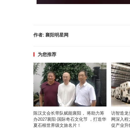
作者:
襄阳明星网
为您推荐
陈汉文会长带队赋能襄阳， 将助力筹
访智造龙
办2027襄阳·国际奇石文化节 ，打造华
网深入程
夏石根世界级文旅名片！
促产业升