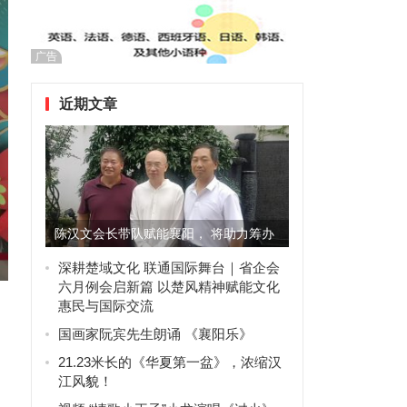
广告
近期文章
陈汉文会长带队赋能襄阳， 将助力筹办
2027襄阳·国际奇石文...
深耕楚域文化 联通国际舞台｜省企会
六月例会启新篇 以楚风精神赋能文化
惠民与国际交流
国画家阮宾先生朗诵 《襄阳乐》
21.23米长的《华夏第一盆》，浓缩汉
江风貌！