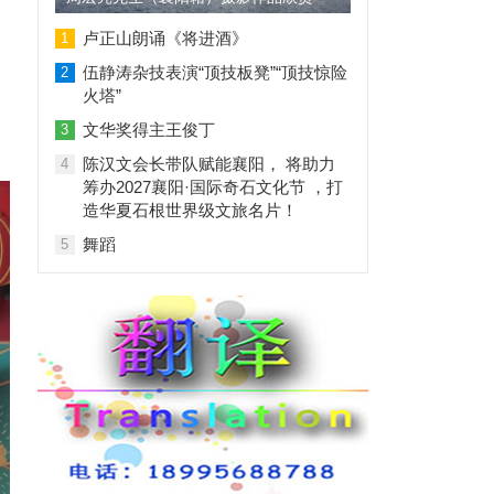
卢正山朗诵《将进酒》
1
伍静涛杂技表演“顶技板凳”“顶技惊险
2
火塔”
文华奖得主王俊丁
3
陈汉文会长带队赋能襄阳， 将助力
4
筹办2027襄阳·国际奇石文化节 ，打
造华夏石根世界级文旅名片！
舞蹈
5