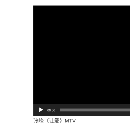
视
频
播
放
器
00:00
张峰《让爱》MTV