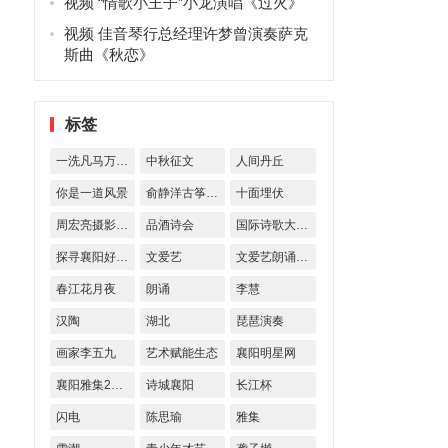
视频 “情歌小王子”小龙演唱《过火》
视频 佳音琴行总经理许梦曾演奏萨克
斯曲《秋恋》
标签
一洗凡马万古空
中秋征文
人间丹丘
你是一道风景
俞静洋古筝艺术交流
十面埋伏
周宏亮摄影作品
品酒诗会
国际诗歌大奖赛
探寻襄阳好风物
文爱艺
文爱艺朗诵诗歌
春江花月夜
朗诵
李慧
汉陶
湖北
琵琶演奏
画家李五九
艺术赋能生态
襄阳明星网
襄阳雅集23期
诗城襄阳
长江杯
闪电
陈思瑜
雅集