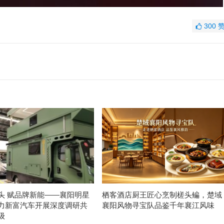
300
头 赋品牌新能——襄阳明星
栖客酒店厨王匠心烹制槎头鳊，楚域
力新富汽车开展深度调研共
襄阳风物寻宝队品鉴千年襄江风味
级