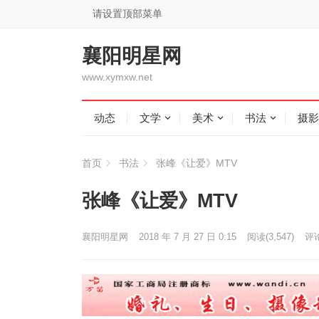
请设置顶部菜单
襄阳明星网
www.xymxw.net
动态
文学
美术
书法
摄影
首页
书法
张峰《让爱》MTV
张峰《让爱》MTV
襄阳明星网
2018 年 7 月 27 日 0:15
阅读
(3,547)
评论