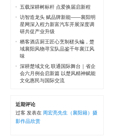
五载深耕树标杆 点爱换届启新程
访智造龙头 赋品牌新能——襄阳明
星网深入程力新富汽车开展深度调
研共促产业升级
栖客酒店厨王匠心烹制槎头鳊，楚
域襄阳风物寻宝队品鉴千年襄江风
味
深耕楚域文化 联通国际舞台｜省企
会六月例会启新篇 以楚风精神赋能
文化惠民与国际交流
近期评论
过客
发表在
周宏亮先生（襄阳籍）摄
影作品欣赏