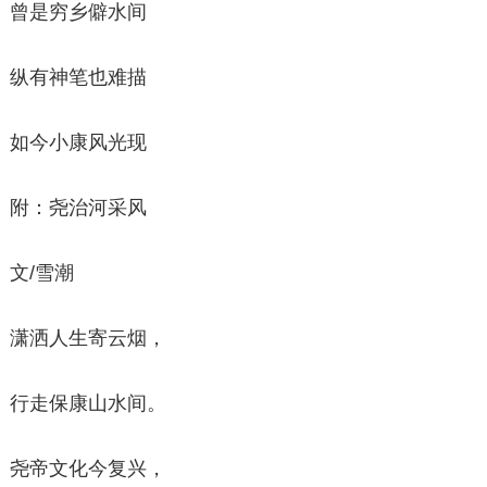
曾是穷乡僻水间
纵有神笔也难描
如今小康风光现
附：尧治河采风
文/雪潮
潇洒人生寄云烟，
行走保康山水间。
尧帝文化今复兴，