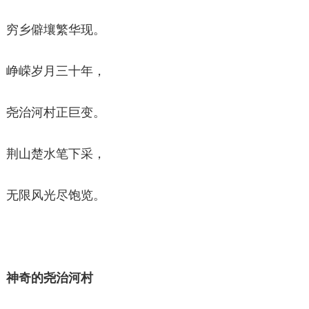
穷乡僻壤繁华现。
峥嵘岁月三十年，
尧治河村正巨变。
荆山楚水笔下采，
无限风光尽饱览。
神奇的尧治河村