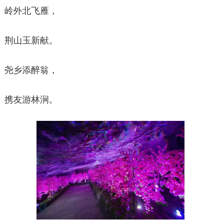
岭外北飞雁，
荆山玉新献。
尧乡添醉翁，
携友游林涧。