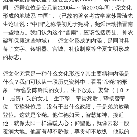
间。尧舜在位是公元前2200年～前2070年间；尧文化
形成的地域系“中国”，（已故的著名考古学家苏秉琦先
生论证说：“中国”之称最初见于尧舜，尧舜活动指晋南
一些地方。我们认为这个“晋南”，应该包括房县、神农
架和保康这些地域）。尧文化形成的内涵，是同时具
备了文字、铸铜器、宫城、礼仪制度等华夏文明形成
的标志。
尧文化究竟是一种什么文化形态？其主要精神内涵是
什么？我们可以从一段历史资料中，看看“帝尧”的形
象：“帝喾娶陈锋氏的女儿，生下放勋。娶訾（ｊū ｚ
ī，居资）氏的女儿，生下挚。帝喾死后，挚接替帝
位。帝挚登位后，没有干出什么政绩，于是弟弟放勋
登位。这就是帝尧。他仁德如天，智慧如神。接近
他，就像太阳一样温暖人心；仰望他，就像云彩一般
覆润大地。他富有却不骄傲，尊贵却不放纵。他戴的