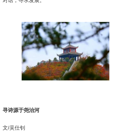
对话，寻求发展。
寻诗源于尧治河
文/吴仕钊