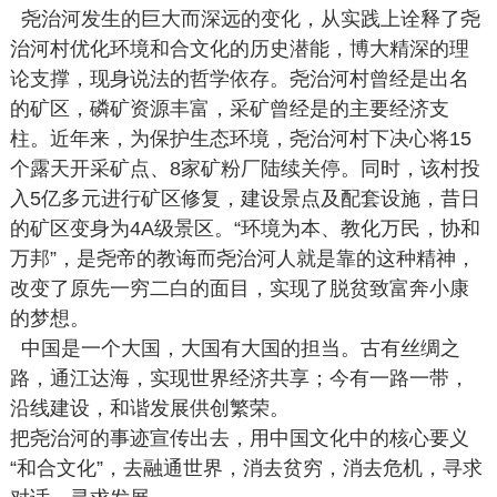
尧治河发生的巨大而深远的变化，从实践上诠释了尧
治河村优化环境和合文化的历史潜能，博大精深的理
论支撑，现身说法的哲学依存。尧治河村曾经是出名
的矿区，磷矿资源丰富，采矿曾经是的主要经济支
柱。近年来，为保护生态环境，尧治河村下决心将15
个露天开采矿点、8家矿粉厂陆续关停。同时，该村投
入5亿多元进行矿区修复，建设景点及配套设施，昔日
的矿区变身为4A级景区。“环境为本、教化万民，协和
万邦”，是尧帝的教诲而尧治河人就是靠的这种精神，
改变了原先一穷二白的面目，实现了脱贫致富奔小康
的梦想。
中国是一个大国，大国有大国的担当。古有丝绸之
路，通江达海，实现世界经济共享；今有一路一带，
沿线建设，和谐发展供创繁荣。
把尧治河的事迹宣传出去，用中国文化中的核心要义
“和合文化”，去融通世界，消去贫穷，消去危机，寻求