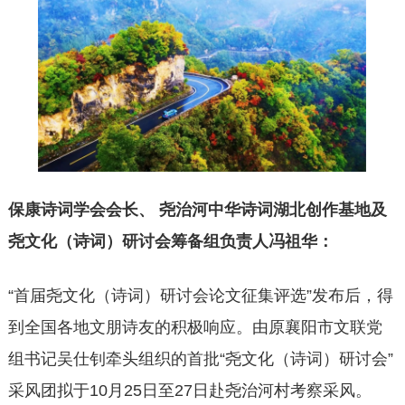
保康诗词学会会长、 尧治河中华诗词湖北创作基地及
尧文化（诗词）研讨会筹备组
负责人冯祖华：
“首届尧文化（诗词）研讨会论文征集评选”发布后，得
到全国各地文朋诗友的积极响应。由原襄阳市文联党
组书记吴仕钊牵头组织的首批“尧文化（诗词）研讨会”
采风团拟于10月25日至27日赴尧治河村考察采风。