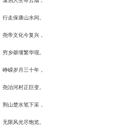
潇洒人生寄云烟，
行走保康山水间。
尧帝文化今复兴，
穷乡僻壤繁华现。
峥嵘岁月三十年，
尧治河村正巨变。
荆山楚水笔下采，
无限风光尽饱览。