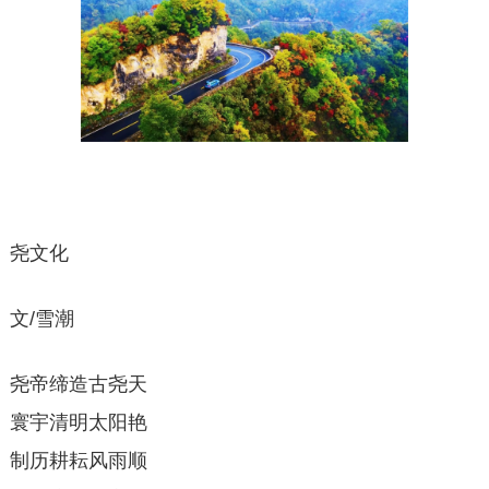
尧文化
文/雪潮
尧帝缔造古尧天
寰宇清明太阳艳
制历耕耘风雨顺