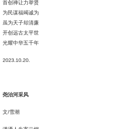
首创禅让力举贤
为民谋福竭诚为
虽为天子却清廉
开创远古太平世
光耀中华五千年
2023.10.20.
尧治河采风
文/雪潮