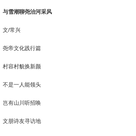
与雪潮聊尧治河采风
文/常兴
尧帝文化践行篇
村容村貌换新颜
不是一人能领头
岂有山川听招唤
文朋诗友寻访地