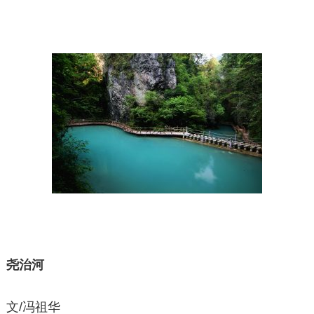
尧治河
文/冯祖华