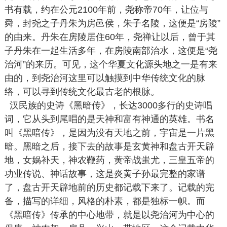
书有载，约在公元2100年前，尧称帝70年，让位与
舜，封尧之子丹朱为房邑侯，朱子名陵，这便是“房陵”
的由来。丹朱在房陵居住60年，尧禅让以后，曾于其
子丹朱在一起生活多年，在房陵南部治水，这便是“尧
治河”的来历。可见，这个华夏文化源头地之一是有来
由的，到尧治河这里可以触摸到中华传统文化的脉
络，可以寻到传统文化最古老的根脉。
汉民族的史诗《黑暗传》，长达3000多行的史诗唱
词，它从头到尾唱的是天神和富有神通的英雄。书名
叫《黑暗传》，是因为没有天地之前，宇宙是一片黑
暗。黑暗之后，接下去的故事是玄黄神和盘古开天辟
地，女娲补天，神农鞭药，黄帝战蚩尤，三皇五帝的
功业传说、神话故事，这是炎黄子孙最完整的家谱
了，盘古开天辟地前的历史都记载下来了。记载的完
备，描写的详细，风格的朴素，都是独标一帜。而
《黑暗传》传承的中心地带，就是以尧治河为中心的