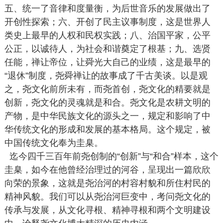
五、统一了音律和度量衡，为后世音乐的发展做出了
开创性探索；六、开创了民主议事制度，这是世界人
类史上最早的人权和民权实践；八、治国平家，公平
公正，以诚待人，为社会和谐奠定了根基；九、选贤
任能，禅让帝位，让舜光大自己的业绩，这是最早的
“退休”制度，尧舜禅让的故事成了千古美谈。以是观
之，尧文化前所未有，而尧首创，尧文化的精要就是
创新，尧文化的灵魂就是和合。尧文化是农耕文明的
产物，是中华民族文化的源头之一，规定和影响了中
华传统文化的形成和发展的基本格局。这个规定，被
中国传统文化奉为圭臬。
迄今四千三百年前尧创制的“创新”与“和合”样本，这个
圭臬，如今在他曾经治理过的河谷，呈现出一篇欣欣
向荣的景象，这就是尧治河的村容村貌和所住村民的
精神风貌。我们可以从尧治河巨变中，考问尧文化的
传承与发展，从文化寻根、精神寻根和两个文明建设