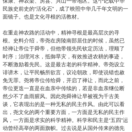
保康、神农架、房县、兴山一带地区。这个记载中华
民族史前史的“活化石”，成了映照中华几千年文明的一
面镜子。也是文化寻根的活教材。
在重走神农路的活动中，精神寻根是最高层次的寻
根。史料介绍，帝尧在房陵南部居住的时候，虽然已
经禅让帝位于舜帝，但他带领先民钦定历法，理顺了
时序；治理河水，抵御旱灾，有效推进农耕的事迹，
不断激励着先民。这是最古老的科学精神。帝尧设立
诽谤木，让平民畅所欲言，议论朝政，即使说错也赦
免无罪。尧将帝位传给舜，开启了禅让，而此之前，
帝位更迭一直是在血亲中传续的，若是非血亲继位断
然少不了血雨腥风。因此尧舜禅让早被视为千古美
谈，它表现出的是一种无私的民主作风。由此可以看
出，尧文化的两个重要方面，一方面是无私的民主作
风，一方面是求实的科学精神。科学和民主是“五四”运
动曾经高举的两面旗帜。过去说是从国外传来的德先