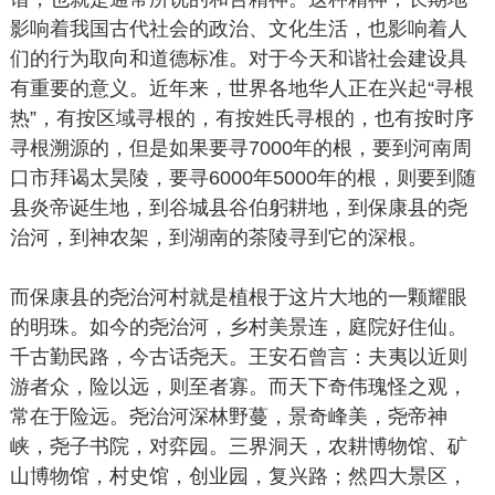
影响着我国古代社会的政治、文化生活，也影响着人
们的行为取向和道德标准。对于今天和谐社会建设具
有重要的意义。近年来，世界各地华人正在兴起“寻根
热”，有按区域寻根的，有按姓氏寻根的，也有按时序
寻根溯源的，但是如果要寻7000年的根，要到河南周
口市拜谒太昊陵，要寻6000年5000年的根，则要到随
县炎帝诞生地，到谷城县谷伯躬耕地，到保康县的尧
治河，到神农架，到湖南的茶陵寻到它的深根。
而保康县的尧治河村就是植根于这片大地的一颗耀眼
的明珠。如今的尧治河，乡村美景连，庭院好住仙。
千古勤民路，今古话尧天。王安石曾言：夫夷以近则
游者众，险以远，则至者寡。而天下奇伟瑰怪之观，
常在于险远。尧治河深林野蔓，景奇峰美，尧帝神
峡，尧子书院，对弈园。三界洞天，农耕博物馆、矿
山博物馆，村史馆，创业园，复兴路；然四大景区，