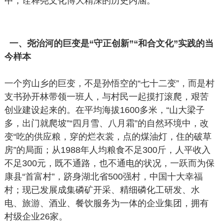
中，诠释尧文化博大精深的历史内涵。
一、尧治河的巨变是“守正创新”“和合文化”实践的当
今样本
一个穷山乡的巨变，不是孙悟空的“七十二变”，而是村
支书孙开林带领一班人，与村民一起摸打滚爬，艰苦
创业建设起来的。在平均海拔1600多米，“山大梁子
多，出门就爬坡”“四月雪、八月霜”的自然环境中，改
变“吃的供应粮，穿的烂衣裳，点的煤油灯，住的破草
房”的局面；从1988年人均粮食不足300斤，人平收入
不足300元，既不通路，也不通电的状况，一跃而为保
康县“首富村”，跻身湖北省500强村，中国十大幸福
村；现已发展成集磷矿开采、精细磷化工研发、水
电、旅游、酒业、餐饮服务为一体的企业集团，拥有
村级企业26家。