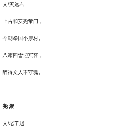
文/黄远君
上古和安尧帝门，
今朝举国小康村。
八霜四雪迎宾客，
醉得文人不守魂。
尧 聚
文/老了赵